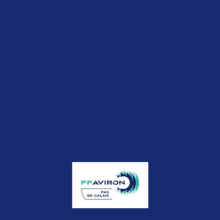
juliette.delruecd@gmail.com