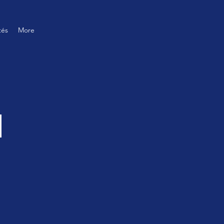
tés
More
l